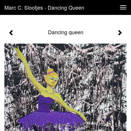
Marc C. Slootjes - Dancing Queen
Tog
navi
Dancing queen