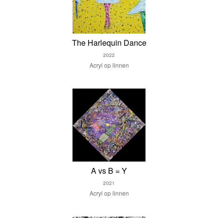
The Harlequin Dance
2022
Acryl op linnen
A vs B = Y
2021
Acryl op linnen