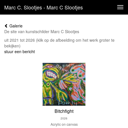
Marc C. Slootjes - Marc C Slootjes
Tog
navi
Galerie
De site van kunstschilder Marc C Slootjes
uit 2021 tot 2026
(klik op de afbeelding om het werk groter te
bekijken)
stuur een bericht
Bitchfight
2026
Acrylic on canvas