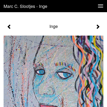
Marc C. Slootjes - Inge
Tog
navi
Inge