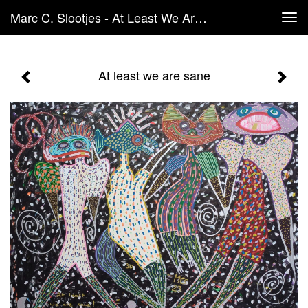
Marc C. Slootjes - At Least We Are Sane
Tog
navi
At least we are sane